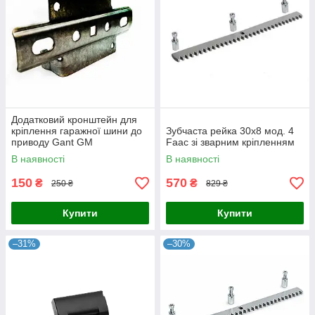
Додатковий кронштейн для
кріплення гаражної шини до
Зубчаста рейка 30x8 мод. 4
приводу Gant GM
Faac зі зварним кріпленням
В наявності
В наявності
150
570
₴
₴
250 ₴
829 ₴
Купити
Купити
–31%
–30%