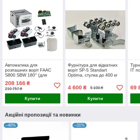
Автоматика для
Фурнітура для відкатних
Турн
розпашних воріт FAAC
воріт SP-5 Standart
IT п
S800 SBW 180° (для
Optima, стулка до 400 кг
стулки 4м, без
(Довжина напрямної 5 м)
208 166
₴
гідравлічного замка)
4 600
69 
₴
5 100 ₴
210 757 ₴
Купити
Купити
Акційні пропозиції та новинки
–40%
–31%