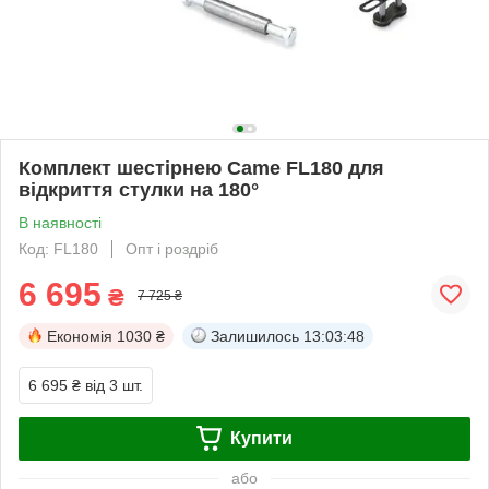
Комплект шестірнею Came FL180 для
відкриття стулки на 180°
В наявності
Код: FL180
Опт і роздріб
6 695
₴
7 725 ₴
Економія
1030 ₴
Залишилось
13:03:48
6 695 ₴
від 3 шт.
Купити
або