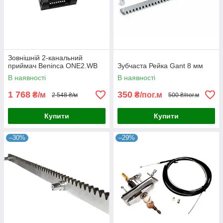
Зовнішній 2-канальний
приймач Beninca ONE2.WB
Зубчаста Рейка Gant 8 мм
В наявності
В наявності
1 768
350
₴/м
₴/пог.м
2 548 ₴/м
500 ₴/пог.м
Купити
Купити
–30%
–29%