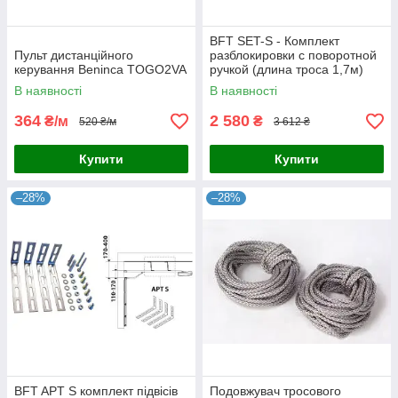
BFT SET-S - Комплект
Пульт дистанційного
разблокировки с поворотной
керування Beninca TOGO2VA
ручкой (длина троса 1,7м)
В наявності
В наявності
364
2 580
₴/м
₴
520 ₴/м
3 612 ₴
Купити
Купити
–28%
–28%
BFT APT S комплект підвісів
Подовжувач тросового