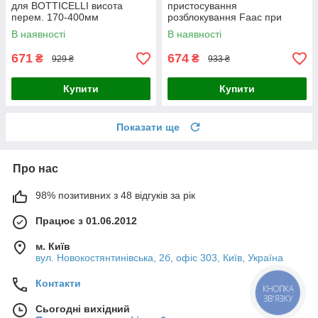
для BOTTICELLI висота
пристосування
перем. 170-400мм
розблокування Faac при
монтажі приводу на висоту
В наявності
В наявності
не більше 8м
671
674
₴
₴
929 ₴
933 ₴
Купити
Купити
Показати ще
Про нас
98% позитивних з 48 відгуків за рік
Працює з 01.06.2012
м. Київ
вул. Новокостянтинівська, 2б, офіс 303, Київ, Україна
Контакти
КНОПКА
ЗВ'ЯЗКУ
Сьогодні вихідний