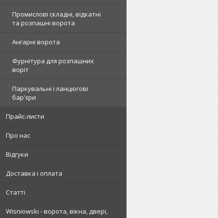
Промислові складні, відкатні
та розпашні ворота
Ангарні ворота
Фурнітура для розпашних
воріт
Паркувальні і ланцюгові
бар'єри
Прайс-листи
Про нас
Відгуки
Доставка і оплата
Статті
Wisniowski - ворота, вікна, двері,