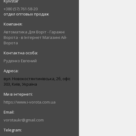
Kyivstar
+380 (57) 761-58-20
отдел оптовых продаж
Автоматика Для Воріт - Гаражні
Ворота - в Інтернет Магазині Ай-
Ворота
Руденко Евгений
вул. Новокостянтинівська, 2б, офіс
303, Київ, Україна
https://www.i-vorota.com.ua
vorotaukr@gmail.com