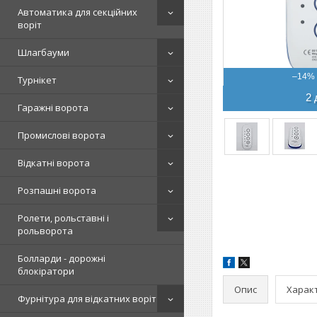
Автоматика для секційних
воріт
Шлагбауми
–14%
Турнікет
2 
Гаражні ворота
Промислові ворота
Відкатні ворота
Розпашні ворота
Ролети, рольставні і
рольворота
Болларди - дорожні
блокіратори
Опис
Харак
Фурнітура для відкатних воріт