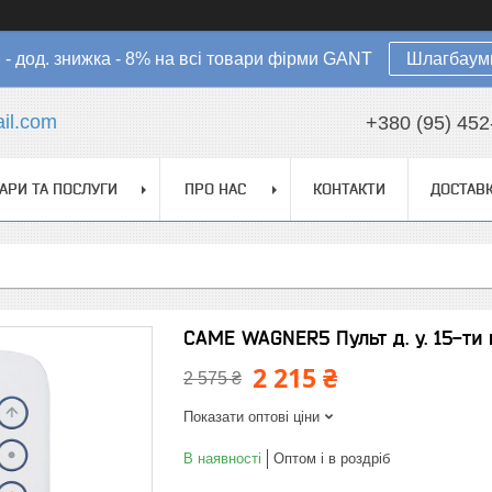
в - дод. знижка - 8% на всі товари фірми GANT
Шлагбауми
il.com
+380 (95) 452
АРИ ТА ПОСЛУГИ
ПРО НАС
КОНТАКТИ
ДОСТАВК
CAME WAGNER5 Пульт д. у. 15-ти 
2 215 ₴
2 575 ₴
Показати оптові ціни
В наявності
Оптом і в роздріб