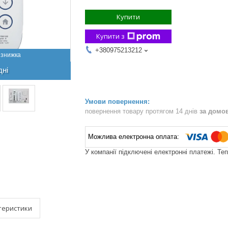
Купити
Купити з
+380975213212
дні
повернення товару протягом 14 днів
за домо
У компанії підключені електронні платежі. Те
теристики