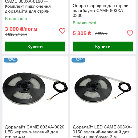
CAME 803XA-0190 —
Опора шарнірна для стріли
Комплект підключення
шлагбаума CAME 803XA-
дюралайта для стріли
0330
шлагбаума з шарнірним
В наявності
з'єднанням
В наявності
3 090
₴/пог.м
5 305
₴
7 880 ₴
4 635 ₴/пог.м
Купити
Купити
–32%
–32%
Дюралайт CAME 803XA-0020
Дюралайт LED CAME 803XA-
LED червоно-зелений для
0150 зелений-червоний для
стріли 4 м
стріли шлагбаума 3 м