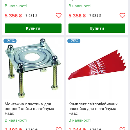
В наявності
В наявності
5 356
5 356
₴
₴
7 931 ₴
7 931 ₴
Купити
Купити
–30%
–29%
Монтажна пластина для
Комплект світловідбивних
опорної стійки шлагбаума
наклейок для шлагбаума
Faac
Faac
В наявності
В наявності
1 192
1 244