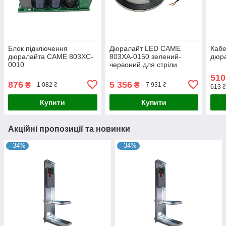
Блок підключення
Дюралайт LED CAME
Кабе
дюралайта CAME 803XC-
803XA-0150 зелений-
дюр
0010
червоний для стріли
шлагбаума 3 м
510
876
5 356
₴
₴
1 082 ₴
7 931 ₴
613 ₴
Купити
Купити
Акційні пропозиції та новинки
–34%
–34%