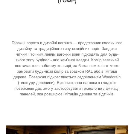
(ГОФР)
Гаражні ворота в дизайні вагонка — представник класичного
дизайну та традиційного типу секційних воріт. Завдяки
чітким і точним лініям вагонки вони підходять для будь-
якого типу будівель або кам'яної кладки. Комір зазвичай
постачається в білому кольорі, за бажанням клієнт може
замовити будь-який колір за зразком RAL або в імітації
дерева. Поверхня підкреслюється оздобленням Woodgrain
(текстуру деревини). Використання вагонки з гладкою
поверхнею дає змогу застосовувати технологію ламінації
панелей, яка розширює імітацію дерева та відтінків.