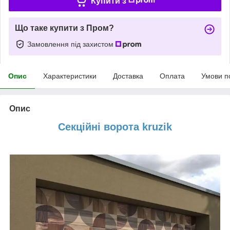
Купити з
Що таке купити з Пром?
Замовлення під захистом
Опис
Характеристики
Доставка
Оплата
Умови п
Опис
Секційні ворота kruzik