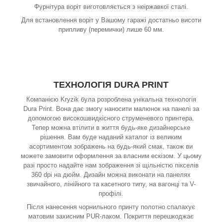
Фурнітура воріт виготовляється з неіржавкої сталі.
Для встановлення воріт у Вашому гаражі достатньо висоти
припливу (перемички) лише 60 мм.
ТЕХНОЛОГІЯ DURA PRINT
Компанією Kryzik була розроблена унікальна технологія
Dura Print. Вона дає змогу наносити малюнок на панелі за
допомогою високошвидкісного струменевого принтера.
Тепер можна втілити в життя будь-яке дизайнерське
рішення. Вам буде наданий каталог із великим
асортиментом зображень на будь-який смак, також ви
можете замовити оформлення за власним ескізом. У цьому
разі просто надайте нам зображення зі щільністю пікселів
360 dpi на дюйм. Дизайн можна виконати на панелях
звичайного, лінійного та касетного типу, на вагонці та V-
профілі.
Після нанесення чорнильного принту полотно спалахує
матовим захисним PUR-лаком. Покриття перешкоджає