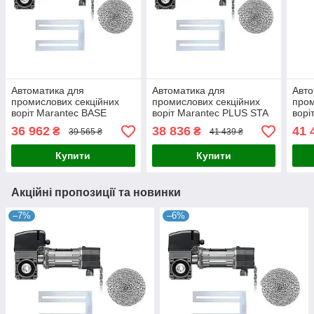
Автоматика для
Автоматика для
Авто
промислових секційних
промислових секційних
пром
воріт Marantec BASE
воріт Marantec PLUS STA
ворі
STAW 1-6-24 KE
1-10-24 KE
61
36 962
38 836
41 
₴
₴
39 565 ₴
41 439 ₴
Купити
Купити
Акційні пропозиції та новинки
–7%
–6%