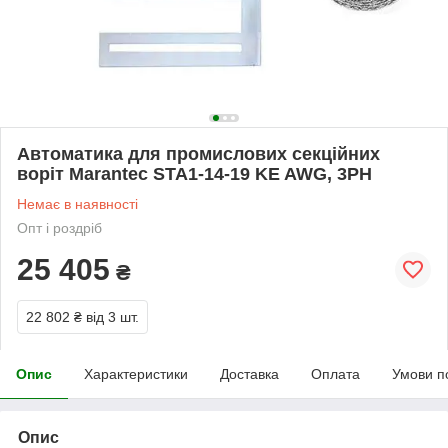
Автоматика для промислових секційних
воріт Marantec STA1-14-19 KE AWG, 3PH
Немає в наявності
Опт і роздріб
25 405
₴
22 802 ₴
від 3 шт.
Опис
Характеристики
Доставка
Оплата
Умови п
Опис