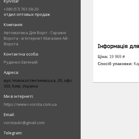
Kyivstar
+380 (57) 761-58-20
отдел оптовых продаж
Автоматика Для Воріт - Гаражні
Ворота - в Інтернет Магазині Ай-
Ворота
Інформація дл
Ціна:
19 969 ₴
Руденко Евгений
Спосіб упаковки:
Кар
вул. Новокостянтинівська, 2б, офіс
303, Київ, Україна
https://www.i-vorota.com.ua
vorotaukr@gmail.com