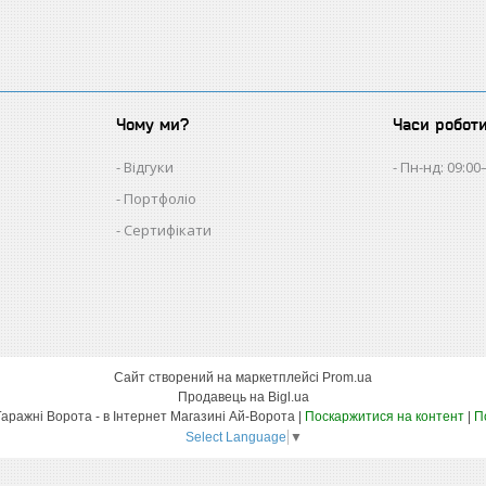
Чому ми?
Часи робот
Відгуки
Пн-нд: 09:00
Портфоліо
Сертифікати
Сайт створений на маркетплейсі
Prom.ua
Продавець на Bigl.ua
Автоматика Для Воріт - Гаражні Ворота - в Інтернет Магазині Ай-Ворота |
Поскаржитися на контент
|
П
Select Language
▼