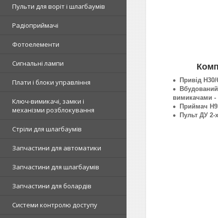
Пульти для воріт і шлагбаумів
Радіоприймачі
Фотоелементи
Сигнальні лампи
Комп
Привід H30/6
Плати і блоки управління
Вбудований 
вимикачами - 
Ключ-вимикачі, замки і
Приймач H93
механізми розблокування
Пульт ДУ 2-
Стріли для шлагбаумів
Запчастини для автоматики
Запчастини для шлагбаумів
Запчастини для болардів
Системи контролю доступу