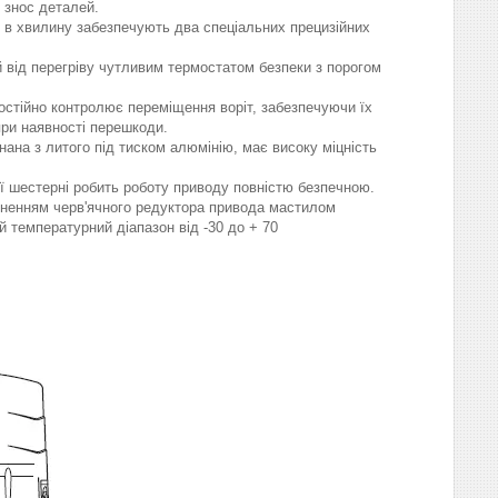
і знос деталей.
 в хвилину забезпечують два спеціальних прецизійних
від перегріву чутливим термостатом безпеки з порогом
стійно контролює переміщення воріт, забезпечуючи їх
при наявності перешкоди.
нана з литого під тиском алюмінію, має високу міцність
ї шестерні робить роботу приводу повністю безпечною.
вненням черв'ячного редуктора привода мастилом
й температурний діапазон від -30 до + 70