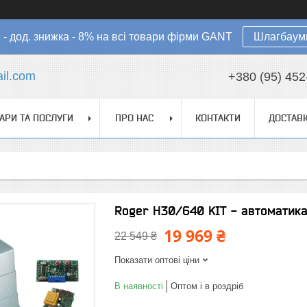
в - дод. знижка - 8% на всі товари фірми GANT
Шлагбауми
il.com
+380 (95) 452
АРИ ТА ПОСЛУГИ
ПРО НАС
КОНТАКТИ
ДОСТАВК
Roger H30/640 KIT - автоматика
19 969 ₴
22 549 ₴
Показати оптові ціни
В наявності
Оптом і в роздріб