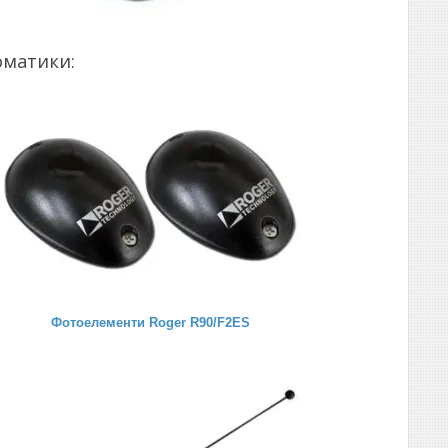
оматики:
Фотоелементи Roger R90/F2ES