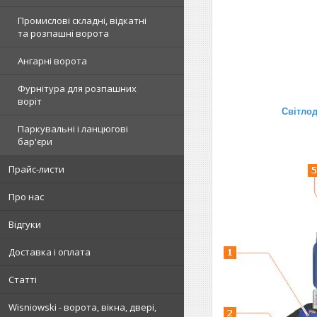
Промислові складні, відкатні
та розпашні ворота
Ангарні ворота
Фурнітура для розпашних
воріт
Світлод
Паркувальні і ланцюгові
бар'єри
Прайс-листи
Про нас
Відгуки
Доставка і оплата
Статті
Wisniowski - ворота, вікна, двері,