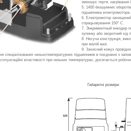
зменшує тертя, нагрівання 
1400 безшумних оборотів
підшипника електромотора.
Електромотор захищений 
спрацьовування 150° С.
Энкриментный енкодер по
зупинку або зворотний хід 
Несуча конструкція, вико
при малій вазі.
Захисний кожух провідно
ня спеціалізованих низькотемпературних підшипників в поєднанні з запо
експлуатаційні властивості при низьких температурах, досягається робочи
Габаритні розміри: