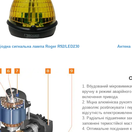
іодна сигнальна лампа Roger R92/LED230
Антена 
О
Вбудований мікровимика
вручну в режимі аварійног
включення привода.
Міцна алюмінієва рукоя
дозволяє розблокувати і п
відсутність електроживленн
Радіальні підшипники за
заповнені термостійкої мас
Оптимальне поєднання ко