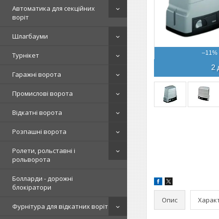
Автоматика для секційних
воріт
Шлагбауми
–11%
Турнікет
2 
Гаражні ворота
Промислові ворота
Відкатні ворота
Розпашні ворота
Ролети, рольставні і
рольворота
Болларди - дорожні
блокіратори
Опис
Харак
Фурнітура для відкатних воріт