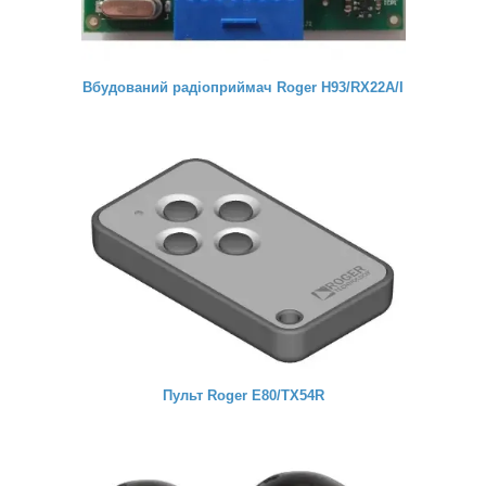
Вбудований радіоприймач Roger H93/RX22A/I
Пульт Roger E80/ТХ54R