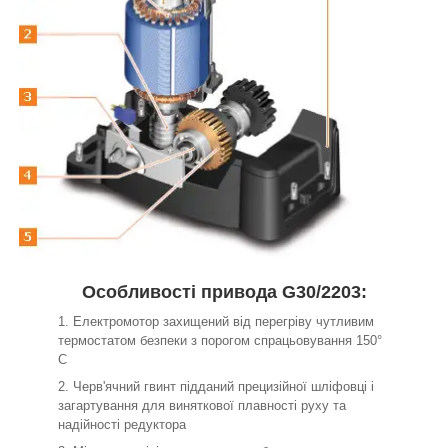
Особливості привода G30/2203:
Електромотор захищений від перегріву чутливим
термостатом безпеки з порогом спрацьовування 150°
С
Черв'ячний гвинт підданий прецизійної шліфовці і
загартування для виняткової плавності руху та
надійності редуктора