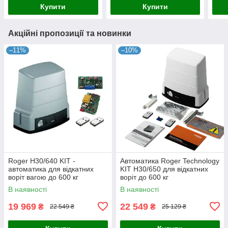
Купити
Купити
Акційні пропозиції та новинки
–11%
–10%
Roger H30/640 KIT -
Автоматика Roger Technology
автоматика для відкатних
KIT H30/650 для відкатних
воріт вагою до 600 кг
воріт до 600 кг
В наявності
В наявності
19 969
22 549
₴
₴
22 549 ₴
25 129 ₴