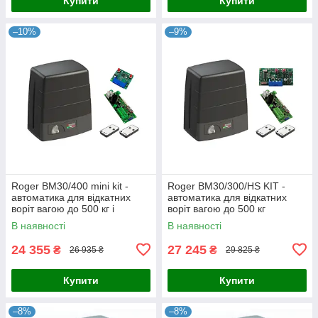
Купити
Купити
–10%
–9%
Roger BM30/400 mini kit -
Roger BM30/300/HS KIT -
автоматика для відкатних
автоматика для відкатних
воріт вагою до 500 кг і
воріт вагою до 500 кг
довжиною стулки до 8 м
В наявності
В наявності
24 355
27 245
₴
₴
26 935 ₴
29 825 ₴
Купити
Купити
–8%
–8%