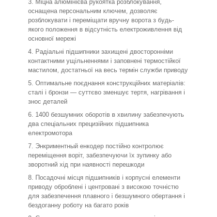
Міцна алюмінієва рукоятка розблокування,
оснащена персональним ключем, дозволяє
розблокувати і переміщати вручну ворота з будь-
якого положення в відсутність електроживлення від
основної мережі
Радіальні підшипники захищені двосторонніми
контактними ущільненнями і заповнені термостійкої
мастилом, достатньої на весь термін служби приводу
Оптимальне поєднання конструкційних матеріалів:
сталі і бронзи — суттєво зменшує тертя, нагрівання і
знос деталей
1400 безшумних оборотів в хвилину забезпечують
два спеціальних прецизійних підшипника
електромотора
Энкриментный енкодер постійно контролює
переміщення воріт, забезпечуючи їх зупинку або
зворотний хід при наявності перешкоди
Посадочні місця підшипників і корпусні елементи
приводу оброблені і центровані з високою точністю
для забезпечення плавного і безшумного обертання і
бездоганну роботу на багато років