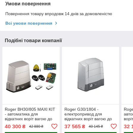
Умови повернення
Повернення товару впродовж 14 днів за домовленістю
Всі умови повернення
Подібні товари компанії
Roger BH30/805 MAXI KIT
Roger G30/1804 -
Roge
- автоматика для
електропривод для
авто
відкатних воріт вагою до
відкатних воріт вагою до
ворі
1000 кг
1800 кг і довжиною до 12
40 300
37 565
32 
₴
₴
42 880 ₴
40 145 ₴
м