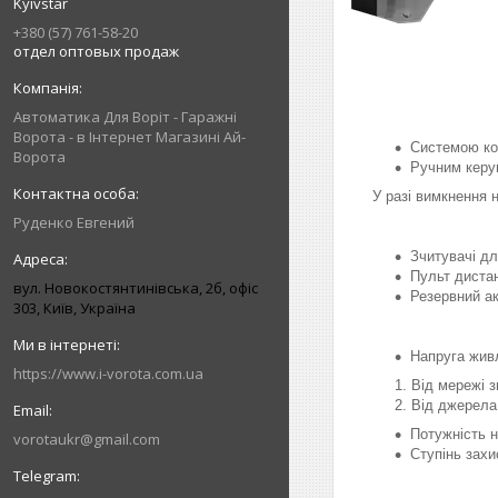
Kyivstar
+380 (57) 761-58-20
отдел оптовых продаж
Автоматика Для Воріт - Гаражні
Ворота - в Інтернет Магазині Ай-
Системою ко
Ворота
Ручним керу
У разі вимкнення 
Руденко Евгений
Зчитувачі д
Пульт дистан
вул. Новокостянтинівська, 2б, офіс
Резервний ак
303, Київ, Україна
Напруга жив
https://www.i-vorota.com.ua
Від мережі з
Від джерела 
Потужність н
vorotaukr@gmail.com
Ступінь захи