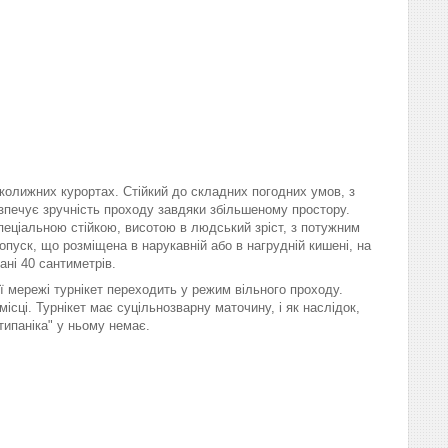
ьколижних курортах. Стійкий до складних погодних умов, з
езпечує зручність проходу завдяки збільшеному простору.
еціальною стійкою, висотою в людський зріст, з потужним
опуск, що розміщена в нарукавній або в нагрудній кишені, на
ані 40 сантиметрів.
ї мережі турнікет переходить у режим вільного проходу.
ісці. Турнікет має суцільнозварну маточину, і як наслідок,
типаніка" у ньому немає.