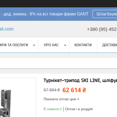
в - дод. знижка - 8% на всі товари фірми GANT
Шлагбауми
il.com
+380 (95) 452
АРИ ТА ПОСЛУГИ
ПРО НАС
КОНТАКТИ
ДОСТАВК
Турнікет-трипод SKI LINE, шліф
62 614 ₴
67 884 ₴
Показати оптові ціни
В наявності
Оптом і в роздріб