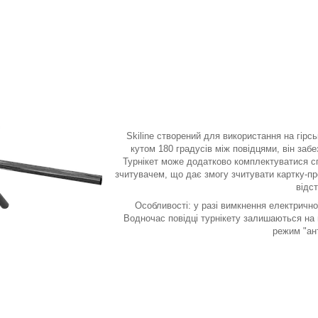
Skiline створений для використання на гірс
кутом 180 градусів між повідцями, він заб
Турнікет може додатково комплектуватися сп
зчитувачем, що дає змогу зчитувати картку-пр
відст
Особливості: у разі вимкнення електрично
Водночас повідці турнікету залишаються на м
режим "ан