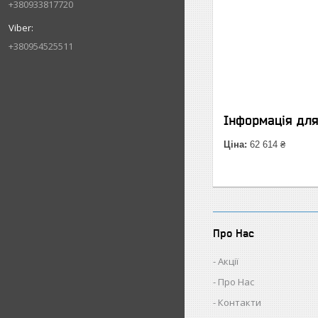
+380933817720
+380954525511
Інформація дл
Ціна:
62 614 ₴
Про Нас
Акції
Про Нас
Контакти