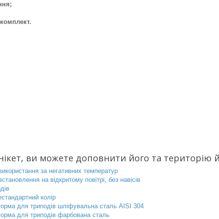
ння;
комплект.
нікет, ви можете доповнити його та територію 
використання за негативних температур
встановлення на відкритому повітрі, без навісів
дів
естандартний колір
орма для триподів шліфувальна сталь AISI 304
орма для триподів фарбована сталь