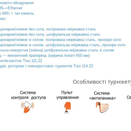
ткового обладнання
5-->Ethernet
 WiFi + тач-панель
увач
іонарне/знімне без скла, полірована неіржавка сталь
іонарне/знімне без скла, шліфувальна неіржавка сталь
іонарне/знімне зі склом, полірована неіржавка сталь, прозоре скло
іонарне/знімне зі склом, шліфувальна неіржавка сталь, прозоре скло
льно-поворотна (знімна) шліфувальна неіржавка сталь зі склом
д — механічний прапорець (ширина лопаті 650 мм)
етів-каліток Tiso 111.22
дів, роторних і повноростових турнікетів Tiso 114.22
Особливості турнікет