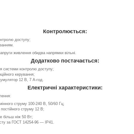
Контролюється:
нтролю доступу;
ванням.
напруги живлення обидва напрямки вільні.
Додатково постачається:
ля системи контролю доступу;
ційного керування;
умулятор 12 В, 7 А-год.
Електричні характеристики:
лення:
мінного струму 100-240 В, 50/60 Гц;
постійного струму 12 В;
е більш ніж 50 Вт;
сту за ГОСТ 14254-96 — IP41.