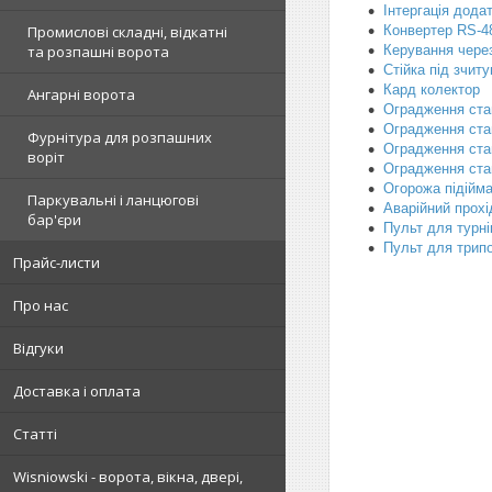
Інтергація дода
Промислові складні, відкатні
Конвертер RS-48
та розпашні ворота
Керування через
Стійка під зчит
Кард колектор
Ангарні ворота
Оградження стац
Оградження стац
Фурнітура для розпашних
Оградження стац
воріт
Оградження стац
Огорожа підійма
Паркувальні і ланцюгові
Аварійний прохі
бар'єри
Пульт для турнік
Пульт для трипо
Прайс-листи
Про нас
Відгуки
Доставка і оплата
Статті
Wisniowski - ворота, вікна, двері,