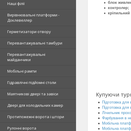
блок живле
Наші філії
контролер;
кріпильний 
Вирівнювальні платформи -
Доклевеллер
Герметизатори отвору
Перевантажувальні тамбури
Перевантажувальні
майданчики
Мобільні рампи
Гідравлічні підйомні столи
Купуючи тур
Маятникові двері та завіси
Підготовка для 
Двері для холодильних камер
Підготовка для 
Лічильник прохо
Протипожежні ворота і штори
Фарбування в н
Мобільна платф
Рулонні ворота
Мобільна платф