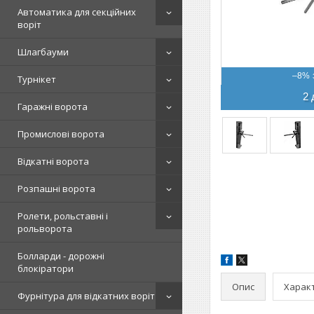
Автоматика для секційних
воріт
Шлагбауми
–8%
Турнікет
2 
Гаражні ворота
Промислові ворота
Відкатні ворота
Розпашні ворота
Ролети, рольставні і
рольворота
Болларди - дорожні
блокіратори
Опис
Харак
Фурнітура для відкатних воріт