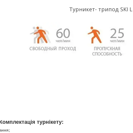
Турникет- трипод SKI L
Комплектація турнікету:
ання;