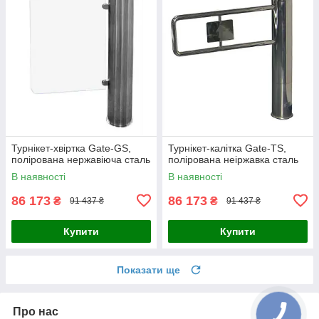
Турнікет-хвіртка Gate-GS,
Турнікет-калітка Gate-TS,
полірована нержавіюча сталь
полірована неіржавка сталь
В наявності
В наявності
86 173
86 173
₴
₴
91 437 ₴
91 437 ₴
Купити
Купити
Показати ще
Про нас