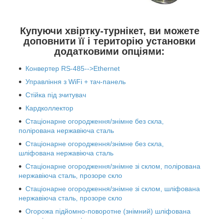
Купуючи хвіртку-турнікет, ви можете
доповнити її і територію установки
додатковими опціями:
Конвертер RS-485-->Ethernet
Управління з WiFi + тач-панель
Стійка під зчитувач
Кардколлектор
Стаціонарне огородження/знімне без скла,
полірована нержавіюча сталь
Стаціонарне огородження/знімне без скла,
шліфована нержавіюча сталь
Стаціонарне огородження/знімне зі склом, полірована
нержавіюча сталь, прозоре скло
Стаціонарне огородження/знімне зі склом, шліфована
нержавіюча сталь, прозоре скло
Огорожа підйомно-поворотне (знімний) шліфована