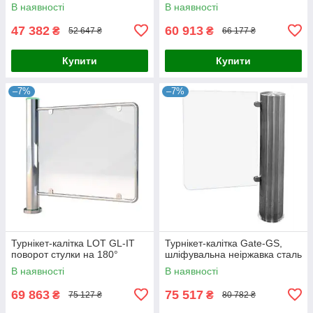
В наявності
В наявності
47 382
60 913
₴
₴
52 647 ₴
66 177 ₴
Купити
Купити
–7%
–7%
Турнікет-калітка LOT GL-IT
Турнікет-калітка Gate-GS,
поворот стулки на 180°
шліфувальна неіржавка сталь
В наявності
В наявності
69 863
75 517
₴
₴
75 127 ₴
80 782 ₴