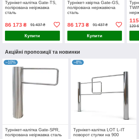
Турнікет-калітка Gate-TS,
Турнікет-хвіртка Gate-GS,
Турн
полірована неіржавка
полірована нержавіюча
TWI
сталь
сталь
нерж
115
86 173
86 173
₴
₴
91 437 ₴
91 437 ₴
120 6
Купити
Купити
Акційні пропозиції та новинки
–10%
–8%
Турнікет-калітка Gate-SPR,
Турнікет-калітка LOT L-IT
полірована неіржавка сталь
поворот стулки на 900