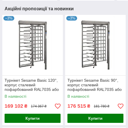
Акційні пропозиції та новинки
–3%
–3%
Турнікет Sesame Basic 120°,
Турнікет Sesame Basic 90°,
корпус сталевий
корпус сталевий
пофарбований RAL7035 або
пофарбований RAL7035 або
RAL9005
RAL9005
В наявності
В наявності
169 102
176 515
₴
₴
174 367 ₴
181 780 ₴
Купити
Купити