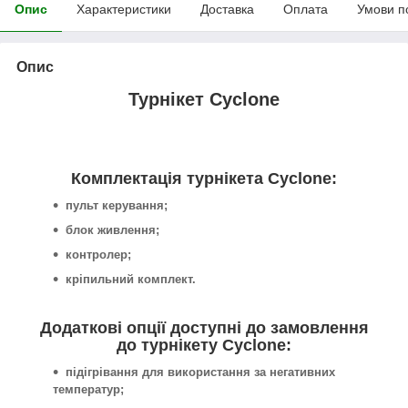
Опис
Характеристики
Доставка
Оплата
Умови п
Опис
Турнікет Cyclone
Комплектація турнікета Cyclone:
пульт керування;
блок живлення;
контролер;
кріпильний комплект.
Додаткові опції доступні до замовлення
до турнікету Cyclone:
підігрівання для використання за негативних
температур;