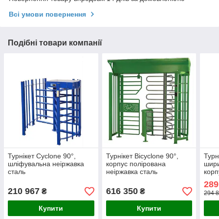
Всі умови повернення
Подібні товари компанії
Турнікет Cyclone 90°,
Турнікет Bicyclone 90°,
Тур
шліфувальна неіржавка
корпус полірована
шири
сталь
неіржавка сталь
корп
неір
289
210 967
616 350
₴
₴
294 8
Купити
Купити