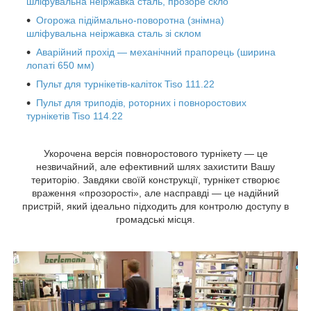
шліфувальна неіржавка сталь, прозоре скло
Огорожа підіймально-поворотна (знімна)
шліфувальна неіржавка сталь зі склом
Аварійний прохід — механічний прапорець (ширина
лопаті 650 мм)
Пульт для турнікетів-каліток Tiso 111.22
Пульт для триподів, роторних і повноростових
турнікетів Tiso 114.22
Укорочена версія повноростового турнікету — це
незвичайний, але ефективний шлях захистити Вашу
територію. Завдяки своїй конструкції, турнікет створює
враження «прозорості», але насправді — це надійний
пристрій, який ідеально підходить для контролю доступу в
громадські місця.