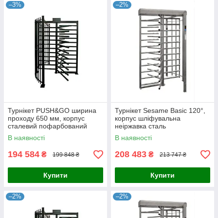
–3%
–2%
Турнікет PUSH&GO ширина
Турнікет Sesame Basic 120°,
проходу 650 мм, корпус
корпус шліфувальна
сталевий пофарбований
неіржавка сталь
RAL7035 або RAL9005
В наявності
В наявності
194 584
208 483
₴
₴
199 848 ₴
213 747 ₴
Купити
Купити
–2%
–2%