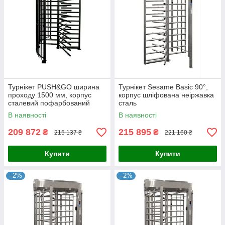
Турнікет PUSH&GO ширина
Турнікет Sesame Basic 90°,
проходу 1500 мм, корпус
корпус шліфована неіржавка
сталевий пофарбований
сталь
RAL7035 або RAL9005
В наявності
В наявності
209 872
215 895
₴
₴
215 137 ₴
221 160 ₴
Купити
Купити
–2%
–2%