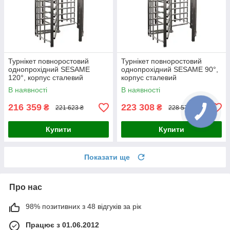
Турнікет повноростовий
Турнікет повноростовий
однопрохідний SESAME
однопрохідний SESAME 90°,
120°, корпус сталевий
корпус сталевий
пофарбований RAL7035 або
пофарбований RAL7035 або
В наявності
В наявності
RAL9005
RAL9005
216 359
223 308
₴
₴
221 623 ₴
228 573 ₴
Купити
Купити
Показати ще
Про нас
98% позитивних з 48 відгуків за рік
Працює з 01.06.2012