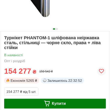
Турнікет PHANTOM-1 шліфована неіржавка
сталь, стільниці — чорне скло, права + ліва
стійки
В наявності
Опт і роздріб
154 277
₴
159 542 ₴
Економія
5265 ₴
Залишилось
22:32:51
154 277 ₴
від 5 шт.
Купити