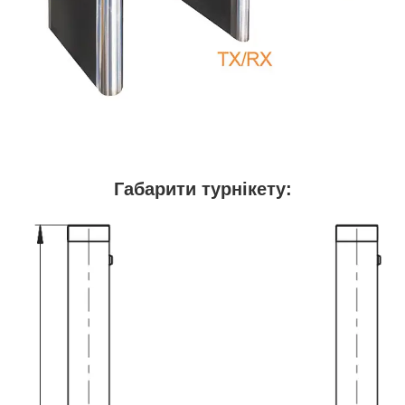
Габарити турнікету: