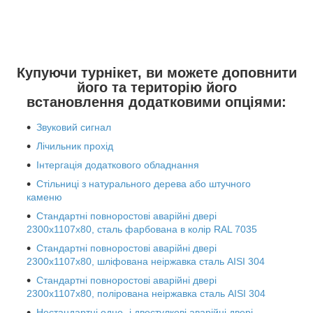
Купуючи турнікет, ви можете доповнити
його та територію його
встановлення додатковими опціями:
Звуковий сигнал
Лічильник прохід
Інтергація додаткового обладнання
Стільниці з натурального дерева або штучного
каменю
Стандартні повноростові аварійні двері
2300х1107х80, сталь фарбована в колір RAL 7035
Стандартні повноростові аварійні двері
2300х1107х80, шліфована неіржавка сталь AISI 304
Стандартні повноростові аварійні двері
2300х1107х80, полірована неіржавка сталь AISI 304
Нестандартні одно- і двостулкові аварійні двері,