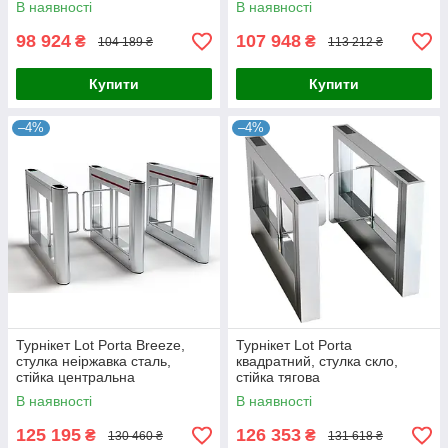
В наявності
В наявності
98 924
107 948
₴
₴
104 189 ₴
113 212 ₴
Купити
Купити
–4%
–4%
Турнікет Lot Porta Breeze,
Турнікет Lot Porta
стулка неіржавка сталь,
квадратний, стулка скло,
стійка центральна
стійка тягова
В наявності
В наявності
125 195
126 353
₴
₴
130 460 ₴
131 618 ₴