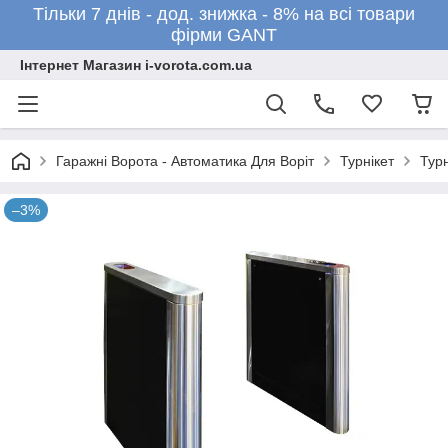
Тільки 7 днів - дод. знижка - 8% на всі товари
фірми GANT
Інтернет Магазин i-vorota.com.ua
Гаражні Ворота - Автоматика Для Воріт
Турнікет
Тур
–3%