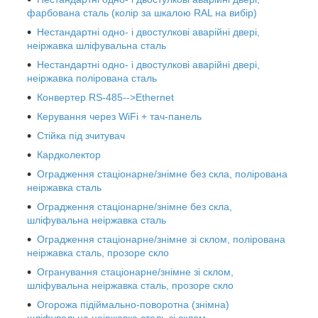
фарбована сталь (колір за шкалою RAL на вибір)
Нестандартні одно- і двостулкові аварійні двері,
неіржавка шліфувальна сталь
Нестандартні одно- і двостулкові аварійні двері,
неіржавка полірована сталь
Конвертер RS-485-->Ethernet
Керування через WiFi + тач-панель
Стійка під зчитувач
Кардколектор
Оградження стаціонарне/знімне без скла, полірована
неіржавка сталь
Оградження стаціонарне/знімне без скла,
шліфувальна неіржавка сталь
Оградження стаціонарне/знімне зі склом, полірована
неіржавка сталь, прозоре скло
Огранування стаціонарне/знімне зі склом,
шліфувальна неіржавка сталь, прозоре скло
Огорожа підіймально-поворотна (знімна)