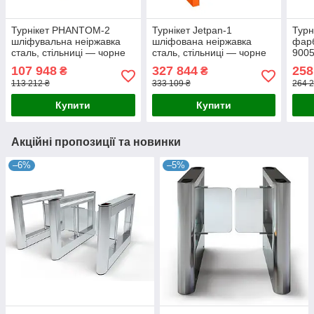
Турнікет PHANTOM-2
Турнікет Jetpan-1
Турн
шліфувальна неіржавка
шліфована неіржавка
фарб
сталь, стільниці — чорне
сталь, стільниці — чорне
9005
скло, центральна стійка
скло, права + ліва стійки
скло
107 948
327 844
258
₴
₴
113 212 ₴
333 109 ₴
264 2
Купити
Купити
Акційні пропозиції та новинки
–6%
–5%