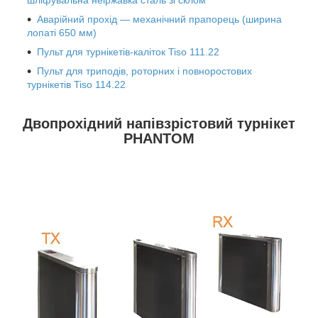
шліфувальна неіржавка сталь зі склом
Аварійний прохід — механічний прапорець (ширина
лопаті 650 мм)
Пульт для турнікетів-каліток Tiso 111.22
Пульт для триподів, роторних і повноростових
турнікетів Tiso 114.22
Двопрохідний напівзрістовий турнікет
PHANTOM