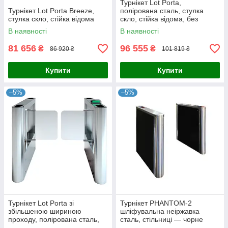
Турнікет Lot Porta,
Турнікет Lot Porta Breeze,
полірована сталь, стулка
стулка скло, стійка відома
скло, стійка відома, без
зчитувача
В наявності
В наявності
81 656
96 555
₴
₴
86 920 ₴
101 819 ₴
Купити
Купити
–5%
–5%
Турнікет Lot Porta зі
Турнікет PHANTOM-2
збільшеною шириною
шліфувальна неіржавка
проходу, полірована сталь,
сталь, стільниці — чорне
стулка скло, стійка відома
скло, центральна стійка