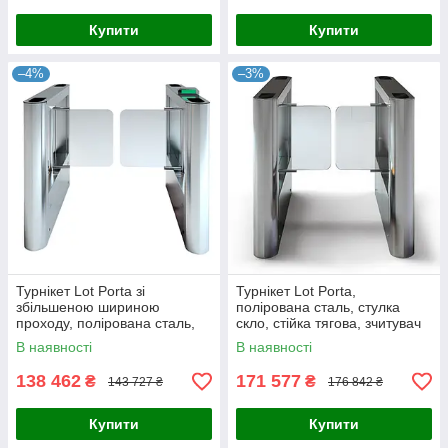
Купити
Купити
–4%
–3%
Турнікет Lot Porta зі
Турнікет Lot Porta,
збільшеною шириною
полірована сталь, стулка
проходу, полірована сталь,
скло, стійка тягова, зчитувач
стулка скло, стійка тягова
— сканер
В наявності
В наявності
138 462
171 577
₴
₴
143 727 ₴
176 842 ₴
Купити
Купити