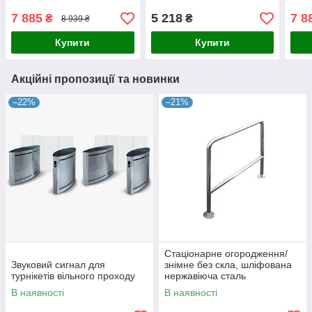
7 885
5 218
7 8
₴
₴
8 939 ₴
Купити
Купити
Акційні пропозиції та новинки
–22%
–21%
Стаціонарне огородження/
Звуковий сигнал для
знімне без скла, шліфована
турнікетів вільного проходу
нержавіюча сталь
В наявності
В наявності