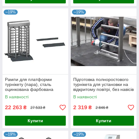
–19%
–19%
Рампи для платформи
Підготовка полноростового
турнікету (пара), сталь
турнікета для установки на
оцинкована фарбована
відкритому повітрі, без навісів
В наявності
В наявності
22 263
2 319
₴
₴
27 533 ₴
2 846 ₴
Купити
Купити
–19%
–19%