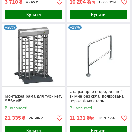
3 710
10 204
₴
₴/м
4 765 ₴
12 839 ₴/м
Купити
Купити
–20%
–19%
Стаціонарне огородження/
Монтажна рама для турнікету
знімне без скла, полірована
SESAME
нержавіюча сталь
В наявності
В наявності
21 335
11 131
₴
₴/м
26 606 ₴
13 767 ₴/м
Купити
Купити