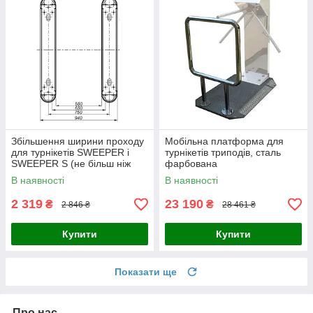
Збільшення ширини проходу
Мобільна платформа для
для турнікетів SWEEPER і
турнікетів триподів, сталь
SWEEPER S (не більш ніж
фарбована
900 mm)
В наявності
В наявності
2 319
23 190
₴
₴
2 846 ₴
28 461 ₴
Купити
Купити
Показати ще
Про нас