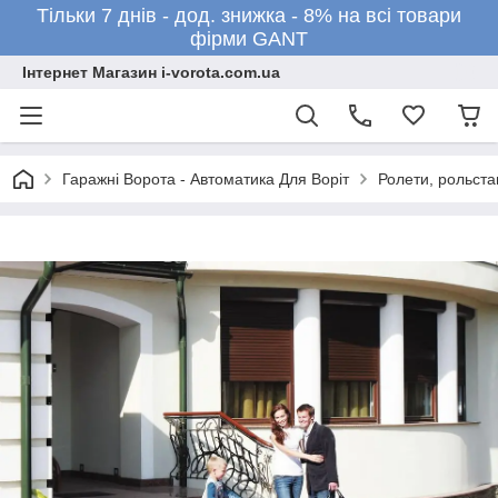
Тільки 7 днів - дод. знижка - 8% на всі товари
фірми GANT
Інтернет Магазин i-vorota.com.ua
Гаражні Ворота - Автоматика Для Воріт
Ролети, рольста