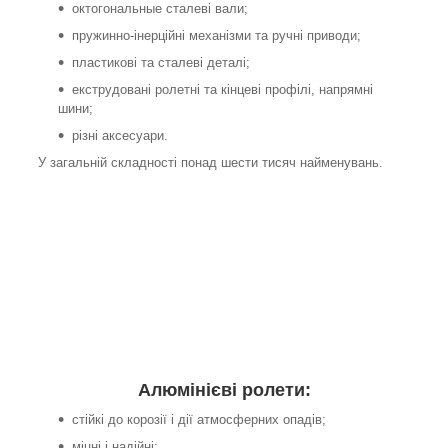
октогональные сталеві вали;
пружинно-інерційні механізми та ручні приводи;
пластикові та сталеві деталі;
екструдовані ролетні та кінцеві профілі, напрямні
шини;
різні аксесуари.
У загальній складності понад шести тисяч найменувань.
Алюмінієві ролети:
стійкі до корозії і дії атмосферних опадів;
міцні і надійні;