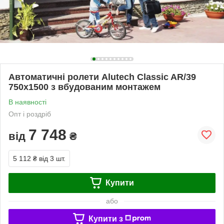
Автоматичні ролети Alutech Classic AR/39
750х1500 з вбудованим монтажем
В наявності
Опт і роздріб
7 748
від
₴
5 112 ₴
від 3 шт.
Купити
або
Купити з