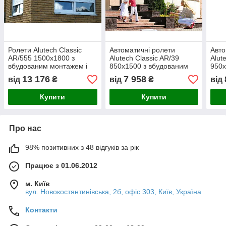
Ролети Alutech Classic
Автоматичні ролети
Авто
AR/555 1500х1800 з
Alutech Classic AR/39
Alut
вбудованим монтажем і
850х1500 з вбудованим
950х
ручним управлінням,
монтажем
мон
13 176
7 958
від
₴
від
₴
від
привід кордовий
Купити
Купити
Про нас
98% позитивних з 48 відгуків за рік
Працює з 01.06.2012
м. Київ
вул. Новокостянтинівська, 2б, офіс 303, Київ, Україна
Контакти