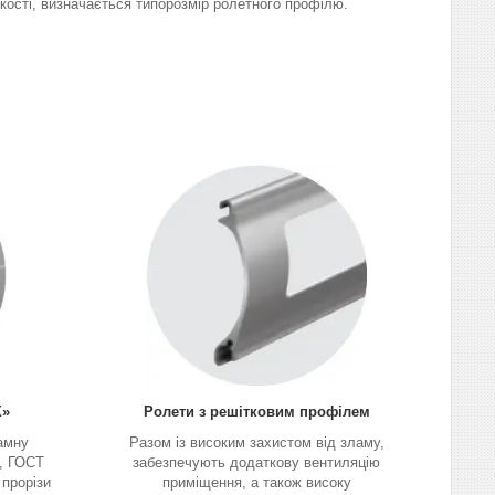
йкості, визначається типорозмір ролетного профілю.
Х»
Ролети з решітковим профілем
амну
Разом із високим захистом від зламу,
2, ГОСТ
забезпечують додаткову вентиляцію
 прорізи
приміщення, а також високу