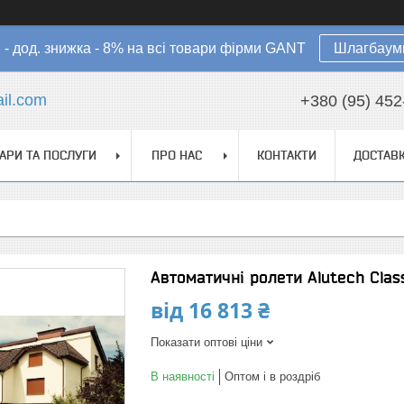
в - дод. знижка - 8% на всі товари фірми GANT
Шлагбауми
il.com
+380 (95) 452
АРИ ТА ПОСЛУГИ
ПРО НАС
КОНТАКТИ
ДОСТАВК
Автоматичні ролети Alutech Cla
від
16 813 ₴
Показати оптові ціни
В наявності
Оптом і в роздріб