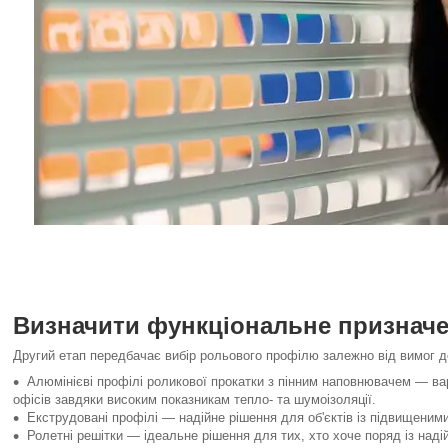
Визначити функціональне признач
Другий етап передбачає вибір рольового профілю залежно від вимог до 
Алюмінієві профілі роликової прокатки з пінним наповнювачем — вар
офісів завдяки високим показникам тепло- та шумоізоляції.
Екструдовані профілі — надійне рішення для об'єктів із підвищеними
Ролетні решітки — ідеальне рішення для тих, хто хоче поряд із на