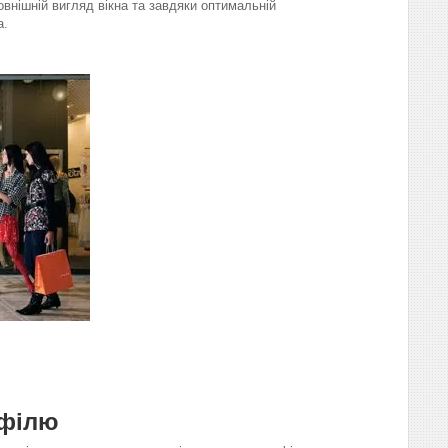
овнішній вигляд вікна та завдяки оптимальній
а.
офілю