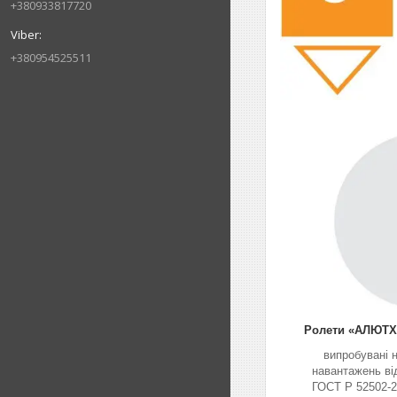
+380933817720
+380954525511
Ролети «АЛЮТХ»
випробувані н
навантажень від
ГОСТ Р 52502-2