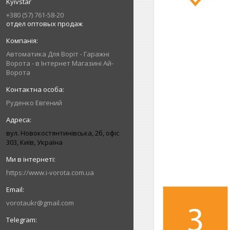
Kyivstar
+380 (57) 761-58-20
отдел оптовых продаж
Автоматика Для Воріт - Гаражні
Ворота - в Інтернет Магазині Ай-
Ворота
Руденко Евгений
вул. Новокостянтинівська, 2б, офіс
303, Київ, Україна
https://www.i-vorota.com.ua
vorotaukr@gmail.com