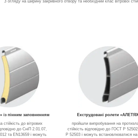
З огляду на ширину закривного отвору та необхідний клас вітрової сті
 із пінним заповненням
Екструдовані ролети «АЛЕТЯ
а стійкість до вітрових
пройшли випробування на протизл
повідно до СніП 2.01.07,
стійкість відповідно до ГОСТ Р 5250
012 та EN13659 і можуть
Р 52503 і можуть встановлюватися на