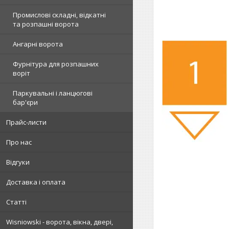
Промислові складні, відкатні
та розпашні ворота
Ангарні ворота
Фурнітура для розпашних
воріт
Паркувальні і ланцюгові
бар'єри
Прайс-листи
Про нас
Відгуки
Доставка і оплата
Статті
Wisniowski - ворота, вікна, двері,