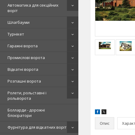
Автоматика для секційних
воріт
Шлагбауми
Турнікет
Гаражні ворота
Промислові ворота
Відкатні ворота
Розпашні ворота
Ролети, рольставні і
рольворота
Болларди - дорожні
блокіратори
Опис
Харак
Фурнітура для відкатних воріт