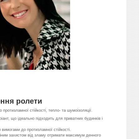
ення ролети
протизламної стійкості, тепло- та шумоізоляції.
іант, що ідеально підходить для приватних будинків і
 вимогами до протизламної стійкості.
дійним захистом від зламу отримати максимум денного