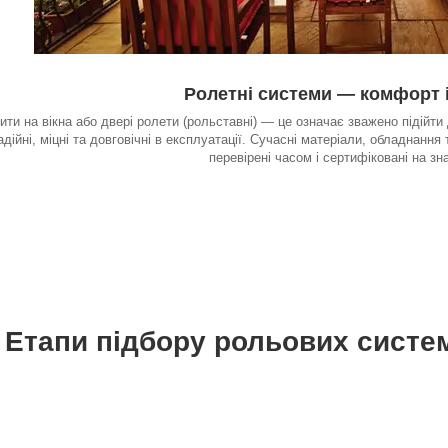
Ролетні системи — комфорт і
ити на вікна або двері ролети (рольставні) — це означає зважено підійти
адійні, міцні та довговічні в експлуатації. Сучасні матеріали, обладнання
перевірені часом і сертифіковані на зна
Етапи підбору рольових систе