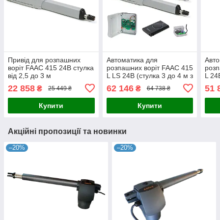
Привід для розпашних
Автоматика для
Авто
воріт FAAC 415 24В стулка
розпашних воріт FAAC 415
розп
від 2,5 до 3 м
L LS 24В (стулка 3 до 4 м з
L 24
електромех. кінц.)
22 858
62 146
51 
₴
₴
25 449 ₴
64 738 ₴
Купити
Купити
Акційні пропозиції та новинки
–20%
–20%