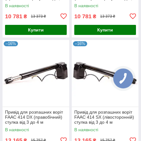
м. - без кожуха до 3 м
м. - без кожуха до 3 м
В наявності
В наявності
10 781
10 781
₴
₴
13 373 ₴
13 373 ₴
Купити
Купити
–16%
–16%
Привід для розпашних воріт
Привід для розпашних воріт
FAAC 414 DX (правобічний)
FAAC 414 SX (лівосторонній)
стулка від 3 до 4 м
стулка від 3 до 4 м
В наявності
В наявності
13 165
13 165
₴
₴
15 757 ₴
15 757 ₴