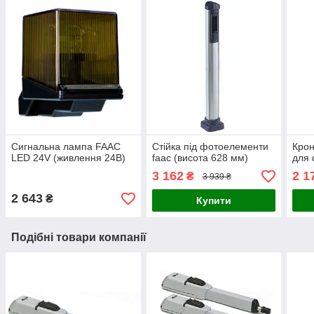
Сигнальна лампа FAAC
Стійка під фотоелементи
Кро
LED 24V (живлення 24В)
faac (висота 628 мм)
для 
3 162
2 1
₴
3 939 ₴
2 643
₴
Купити
Подібні товари компанії