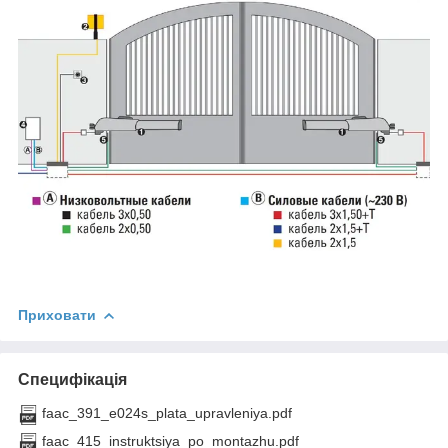
Приховати
Специфікація
faac_391_e024s_plata_upravleniya.pdf
faac_415_instruktsiya_po_montazhu.pdf