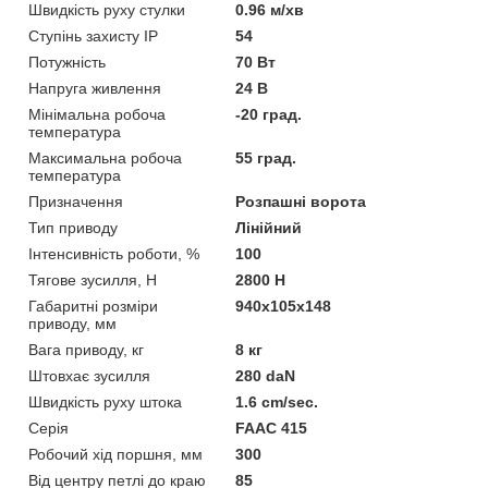
Швидкість руху стулки
0.96 м/хв
Ступінь захисту IP
54
Потужність
70 Вт
Напруга живлення
24 В
Мінімальна робоча
-20 град.
температура
Максимальна робоча
55 град.
температура
Призначення
Розпашні ворота
Тип приводу
Лінійний
Інтенсивність роботи, %
100
Тягове зусилля, Н
2800 Н
Габаритні розміри
940x105x148
приводу, мм
Вага приводу, кг
8 кг
Штовхає зусилля
280 daN
Швидкість руху штока
1.6 cm/sec.
Серія
FAAC 415
Робочий хід поршня, мм
300
Від центру петлі до краю
85