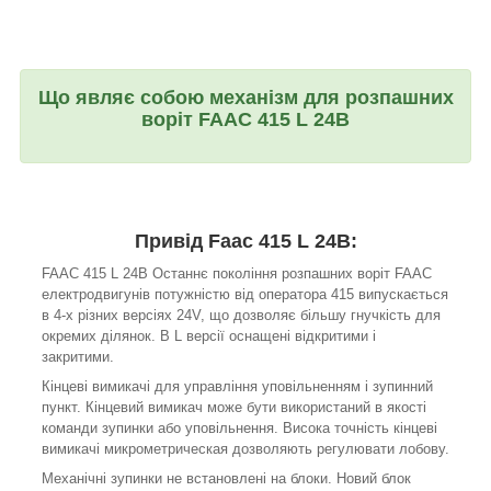
Що являє собою
механізм для розпашних
воріт
FAAC
415
L
24В
Привід Faac 415 L 24В:
FAAC 415 L 24В Останнє покоління розпашних воріт FAAC
електродвигунів потужністю від оператора 415 випускається
в 4-х різних версіях 24V, що дозволяє більшу гнучкість для
окремих ділянок. В L версії оснащені відкритими і
закритими.
Кінцеві вимикачі для управління уповільненням і зупинний
пункт. Кінцевий вимикач може бути використаний в якості
команди зупинки або уповільнення. Висока точність кінцеві
вимикачі микрометрическая дозволяють регулювати лобову.
Механічні зупинки не встановлені на блоки. Новий блок