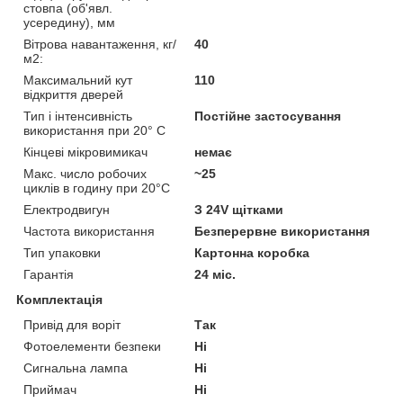
стовпа (об'явл.
усередину), мм
Вітрова навантаження, кг/
40
м2:
Максимальний кут
110
відкриття дверей
Тип і інтенсивність
Постійне застосування
використання при 20° C
Кінцеві мікровимикач
немає
Макс. число робочих
~25
циклів в годину при 20°C
Електродвигун
З 24V щітками
Частота використання
Безперервне використання
Тип упаковки
Картонна коробка
Гарантія
24 міс.
Комплектація
Привід для воріт
Так
Фотоелементи безпеки
Ні
Сигнальна лампа
Ні
Приймач
Ні