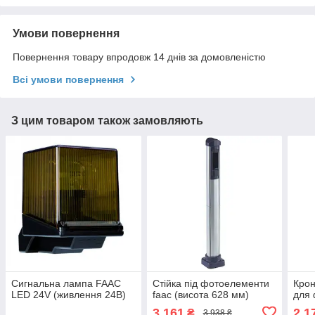
Умови повернення
Повернення товару впродовж 14 днів за домовленістю
Всі умови повернення
З цим товаром також замовляють
Сигнальна лампа FAAC
Стійка під фотоелементи
Кро
LED 24V (живлення 24В)
faac (висота 628 мм)
для 
3 161
2 1
₴
3 938 ₴