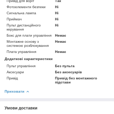
Привід для воріт
Так
Фотоелементи безпеки
Ні
Сигнальна лампа
Ні
Приймач
Ні
Пульт дистанційного
Ні
керування
Бокс для плати управління
Немає
Монтажне основу з
Немає
системою розблокування
Плата управління
Немає
Додаткові характеристики
Пульт управління
Без пульта
Аксесуари
Без аксесуарів
Привід
Привід без монтажного
підстави
Приховати
Умови доставки