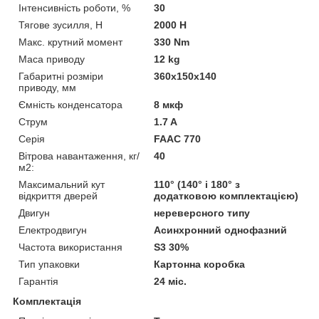
Інтенсивність роботи, %
30
Тягове зусилля, Н
2000 Н
Макс. крутний момент
330 Nm
Маса приводу
12 kg
Габаритні розміри
360x150x140
приводу, мм
Ємність конденсатора
8 мкф
Струм
1.7 A
Серія
FAAC 770
Вітрова навантаження, кг/
40
м2:
Максимальний кут
110° (140° і 180° з
відкриття дверей
додатковою комплектацією)
Двигун
нереверсного типу
Електродвигун
Асинхронний однофазний
Частота використання
S3 30%
Тип упаковки
Картонна коробка
Гарантія
24 міс.
Комплектація