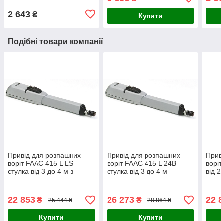
2 643
₴
Купити
Подібні товари компанії
Привід для розпашних
Привід для розпашних
Прив
воріт FAAC 415 L LS
воріт FAAC 415 L 24В
ворі
стулка від 3 до 4 м з
стулка від 3 до 4 м
від 
електромеханічн. конц.
22 853
26 273
22 
₴
₴
25 444 ₴
28 864 ₴
Купити
Купити