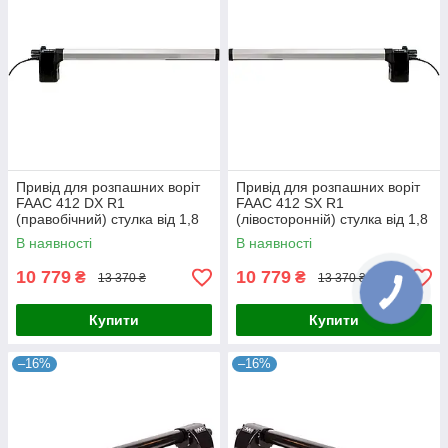
Привід для розпашних воріт
Привід для розпашних воріт
FAAC 412 DX R1
FAAC 412 SX R1
(правобічний) стулка від 1,8
(лівосторонній) стулка від 1,8
м. - без кожуха до 3 м
м. - без кожуха до 3 м
В наявності
В наявності
10 779
10 779
₴
₴
13 370 ₴
13 370 ₴
Купити
Купити
–16%
–16%