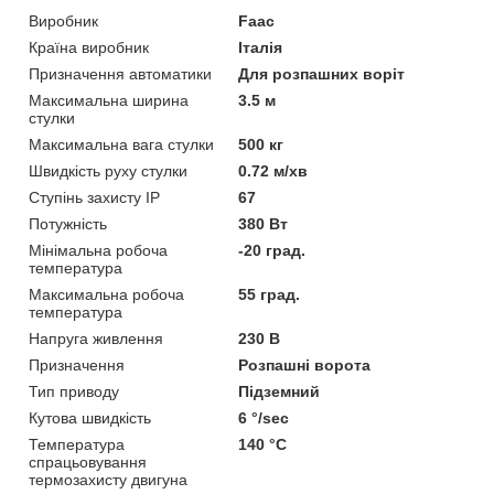
Виробник
Faac
Країна виробник
Італія
Призначення автоматики
Для розпашних воріт
Максимальна ширина
3.5 м
стулки
Максимальна вага стулки
500 кг
Швидкість руху стулки
0.72 м/хв
Ступінь захисту IP
67
Потужність
380 Вт
Мінімальна робоча
-20 град.
температура
Максимальна робоча
55 град.
температура
Напруга живлення
230 В
Призначення
Розпашні ворота
Тип приводу
Підземний
Кутова швидкість
6 °/sec
Температура
140 °C
спрацьовування
термозахисту двигуна