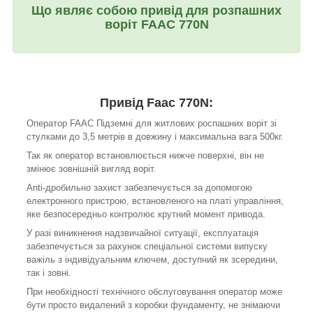
Що являє собою
привід для розпашних
воріт
FAAC
770N
Привід Faac 770N:
Оператор FAAC Підземні для житлових роспашних воріт зі
стулками до 3,5 метрів в довжину і максимальна вага 500кг.
Так як оператор встановлюється нижче поверхні, він не
змінює зовнішній вигляд воріт.
Anti-дробильно захист забезпечується за допомогою
електронного пристрою, встановленого на платі управління,
яке безпосередньо контролює крутний момент привода.
У разі виникнення надзвичайної ситуації, експлуатація
забезпечується за рахунок спеціальної системи випуску
важіль з індивідуальним ключем, доступний як зсередини,
так і зовні.
При необхідності технічного обслуговування оператор може
бути просто видалений з коробки фундаменту, не знімаючи