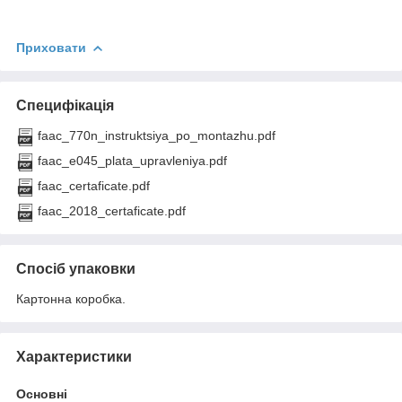
Приховати
Специфікація
faac_770n_instruktsiya_po_montazhu.pdf
faac_e045_plata_upravleniya.pdf
faac_certaficate.pdf
faac_2018_certaficate.pdf
Спосіб упаковки
Картонна коробка.
Характеристики
Основні