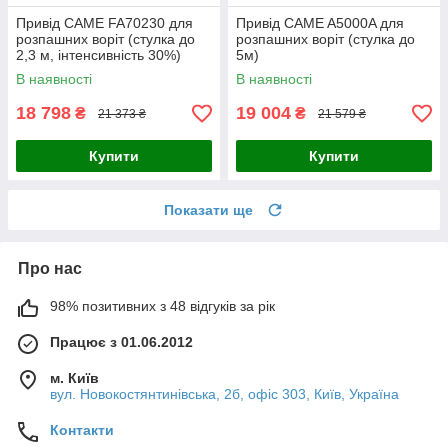
Привід CAME FA70230 для
Привід CAME A5000A для
розпашних воріт (стулка до
розпашних воріт (стулка до
2,3 м, інтенсивність 30%)
5м)
В наявності
В наявності
18 798
19 004
₴
₴
21 373 ₴
21 579 ₴
Купити
Купити
Показати ще
Про нас
98% позитивних з 48 відгуків за рік
Працює з 01.06.2012
м. Київ
вул. Новокостянтинівська, 2б, офіс 303, Київ, Україна
Контакти