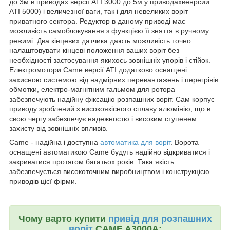
до 3м в приводах версії ATI 3000 до 5м у приводахвенрсии
ATI 5000) і величезної ваги, так і для невеликих воріт
приватного сектора. Редуктор в даному приводі має
можливість самоблокування з функцією її зняття в ручному
режимі. Два кінцевих датчика дають можливість точно
налаштовувати кінцеві положення ваших воріт без
необхідності застосування якихось зовнішніх упорів і стійок.
Електромотори Came версії ATI додатково оснащені
захисною системою від надмірних перевантажень і перегрівів
обмотки, електро-магнітним гальмом для ротора
забезпечують надійну фіксацію розпашних воріт. Сам корпус
приводу зроблений з високоякісного сплаву алюмінію, що в
свою чергу забезпечує надежностю і високим ступенем
захисту від зовнішніх впливів.
Came - надійна і доступна
автоматика для воріт
. Ворота
оснащені автоматикою Came будуть надійно відкриватися і
закриватися протягом багатьох років. Така якість
забезпечується високоточним виробництвом і конструкцією
приводів цієї фірми.
Чому варто купити
привід для розпашних
воріт
CAME A3000A: