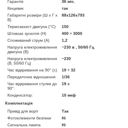
Гарантія
36 міс.
Кінцевик
так
Габаритні розміри (Ш х Г х
88х126х793
В)
Термозахист двигуна (°C)
150
Штовхає зусилля (Н)
400 ÷ 3000
Споживаний струм (А)
1,2
Напруга електроживлення
~230 в , 50/60 Гц
двигуна (В)
Напруга електроживлення
~230
(В, 50/60 Гц)
Час відкривання на 90° (с)
19 ÷ 32
Передаточне відношення:
1/36
Час відкривання стулки до
19 з
90°:
Конденсатор:
10 мкф
Комплектація
Привід для воріт
Так
Фотоелементи безпеки
Ні
Сигнальна лампа
Ні