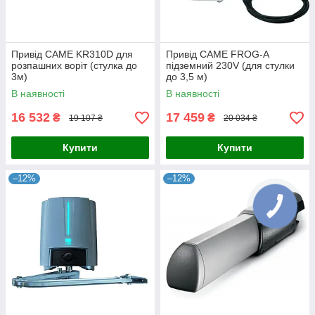
Привід CAME KR310D для
Привід CAME FROG-A
розпашних воріт (стулка до
підземний 230V (для стулки
3м)
до 3,5 м)
В наявності
В наявності
16 532
17 459
₴
₴
19 107 ₴
20 034 ₴
Купити
Купити
–12%
–12%