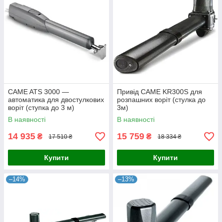
CAME ATS 3000 —
Привід CAME KR300S для
автоматика для двостулкових
розпашних воріт (стулка до
воріт (ступка до 3 м)
3м)
В наявності
В наявності
14 935
15 759
₴
₴
17 510 ₴
18 334 ₴
Купити
Купити
–14%
–13%