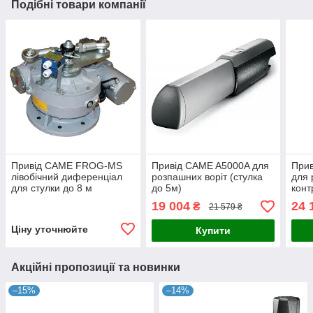
Подібні товари компанії
Привід CAME FROG-MS
Привід CAME A5000A для
При
лівобічний диференціал
розпашних воріт (стулка
для 
для стулки до 8 м
до 5м)
конт
до 2
19 004
24 
₴
21 579 ₴
30%
Ціну уточнюйте
Купити
Акційні пропозиції та новинки
–15%
–14%