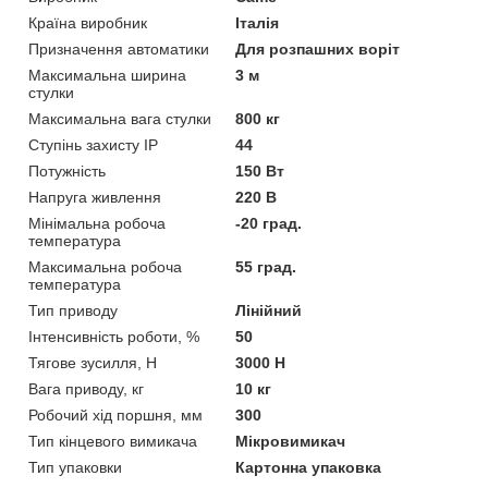
Країна виробник
Італія
Призначення автоматики
Для розпашних воріт
Максимальна ширина
3 м
стулки
Максимальна вага стулки
800 кг
Ступінь захисту IP
44
Потужність
150 Вт
Напруга живлення
220 В
Мінімальна робоча
-20 град.
температура
Максимальна робоча
55 град.
температура
Тип приводу
Лінійний
Інтенсивність роботи, %
50
Тягове зусилля, Н
3000 Н
Вага приводу, кг
10 кг
Робочий хід поршня, мм
300
Тип кінцевого вимикача
Мікровимикач
Тип упаковки
Картонна упаковка