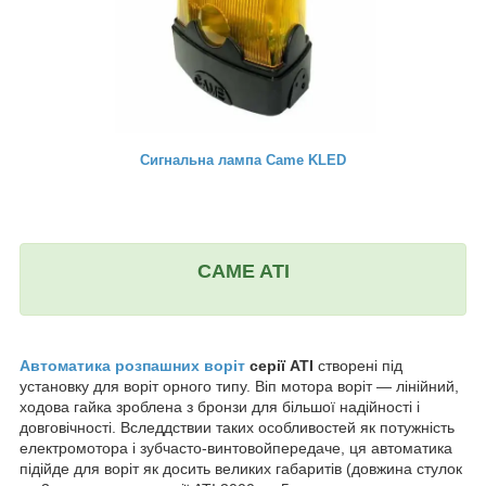
Сигнальна лампа Came KLED
CAME ATI
Автоматика розпашних воріт
серії ATI
створені під
установку для воріт орного типу. Віп мотора воріт ― лінійний,
ходова гайка зроблена з бронзи для більшої надійності і
довговічності. Вследдствии таких особливостей як потужність
електромотора і зубчасто-винтовойпередаче, ця автоматика
підійде для воріт як досить великих габаритів (довжина стулок