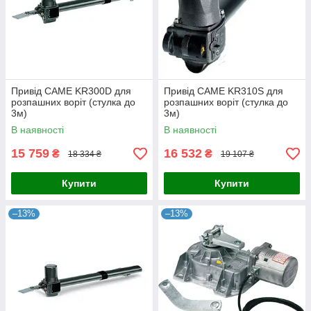
Привід CAME KR300D для
Привід CAME KR310S для
розпашних воріт (стулка до
розпашних воріт (стулка до
3м)
3м)
В наявності
В наявності
15 759
16 532
₴
₴
18 334 ₴
19 107 ₴
Купити
Купити
–13%
–13%