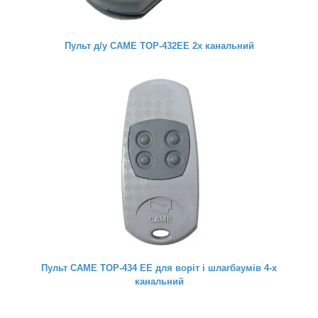
Пульт д/у CAME TOP-432EE 2х канальний
Пульт CAME TOP-434 EE для воріт і шлагбаумів 4-х
канальний