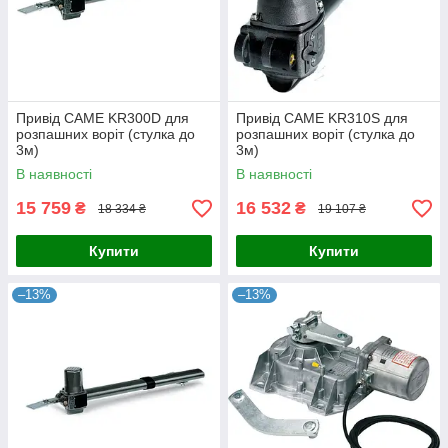
Привід CAME KR300D для
Привід CAME KR310S для
розпашних воріт (стулка до
розпашних воріт (стулка до
3м)
3м)
В наявності
В наявності
15 759
16 532
₴
₴
18 334 ₴
19 107 ₴
Купити
Купити
–13%
–13%