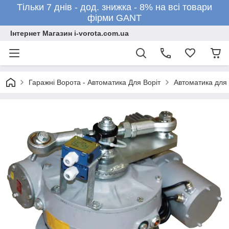
Тільки 7 днів - дод. знижка - 8% на всі товари
фірми GANT
Інтернет Магазин i-vorota.com.ua
Гаражні Ворота - Автоматика Для Воріт
Автоматика для 