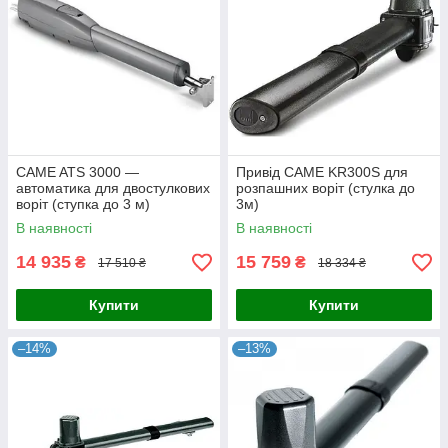
CAME ATS 3000 —
Привід CAME KR300S для
автоматика для двостулкових
розпашних воріт (стулка до
воріт (ступка до 3 м)
3м)
В наявності
В наявності
14 935
15 759
₴
₴
17 510 ₴
18 334 ₴
Купити
Купити
–14%
–13%