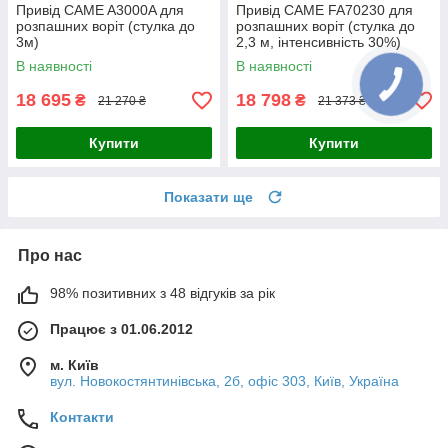
Привід CAME A3000A для
Привід CAME FA70230 для
розпашних воріт (стулка до
розпашних воріт (стулка до
3м)
2,3 м, інтенсивність 30%)
В наявності
В наявності
18 695
18 798
₴
₴
21 270 ₴
21 373 ₴
Купити
Купити
Показати ще
Про нас
98% позитивних з 48 відгуків за рік
Працює з 01.06.2012
м. Київ
вул. Новокостянтинівська, 2б, офіс 303, Київ, Україна
Контакти