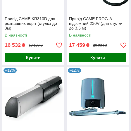
Привід CAME KR310D для
Привід CAME FROG-A
розпашних воріт (стулка до
підземний 230V (для стулки
3м)
до 3,5 м)
В наявності
В наявності
16 532
17 459
₴
₴
19 107 ₴
20 034 ₴
Купити
Купити
–12%
–12%