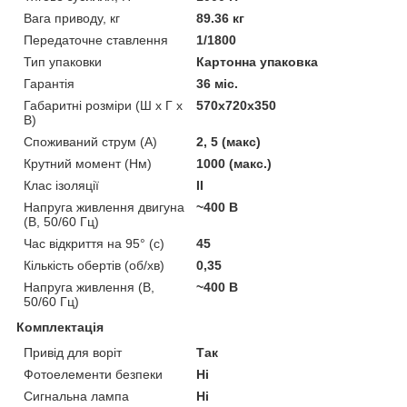
Вага приводу, кг
89.36 кг
Передаточне ставлення
1/1800
Тип упаковки
Картонна упаковка
Гарантія
36 міс.
Габаритні розміри (Ш х Г х
570х720х350
В)
Споживаний струм (А)
2, 5 (макс)
Крутний момент (Нм)
1000 (макс.)
Клас ізоляції
II
Напруга живлення двигуна
~400 В
(В, 50/60 Гц)
Час відкриття на 95° (с)
45
Кількість обертів (об/хв)
0,35
Напруга живлення (В,
~400 В
50/60 Гц)
Комплектація
Привід для воріт
Так
Фотоелементи безпеки
Ні
Сигнальна лампа
Ні