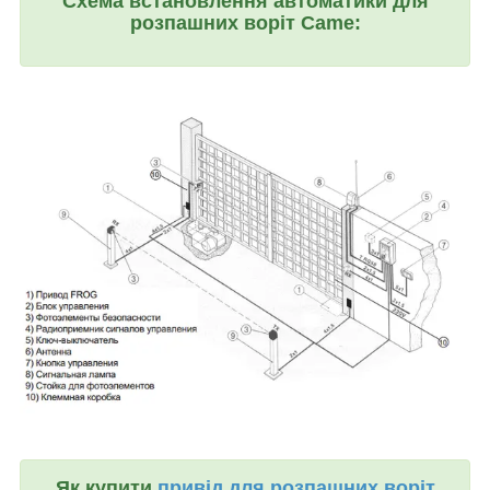
Схема встановлення автоматики для
розпашних воріт Came:
Як купити
привід для розпашних воріт