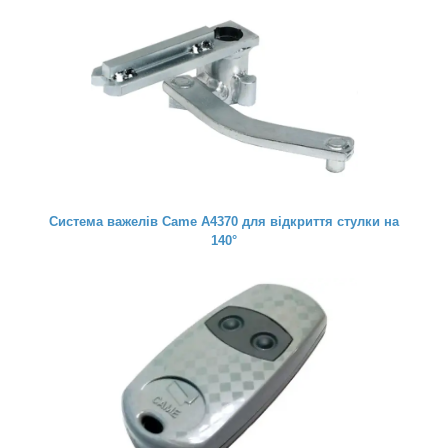
Система важелів Came А4370 для відкриття стулки на
140°