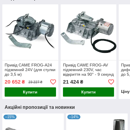
Привід CAME FROG-A24
Привід CAME FROG-AV
При
підземний 24V (для стулки
підземний 230V, час
дифе
до 3,5 м)
відкриття на 90° - 9 секунд
до 5
(для стулки до 1,3 м)
20 652
21 424
₴
₴
23 227 ₴
Цін
Купити
Купити
Акційні пропозиції та новинки
–15%
–14%