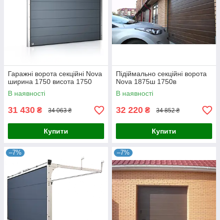
Гаражні ворота секційні Nova
Підіймально секційні ворота
ширина 1750 висота 1750
Nova 1875ш 1750в
В наявності
В наявності
31 430
32 220
₴
₴
34 063 ₴
34 852 ₴
Купити
Купити
–7%
–7%