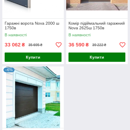
Гаражні ворота Nova 2000 ш
Комір підіймальний гаражний
1750в
Nova 2625ш 1750в
В наявності
В наявності
33 062
36 590
₴
₴
35 695 ₴
39 222 ₴
Купити
Купити
–6%