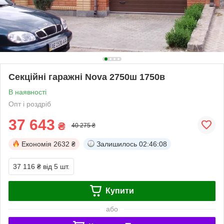
Секційні гаражні Nova 2750ш 1750в
В наявності
Опт і роздріб
37 643
₴
40 275 ₴
Економія
2632 ₴
Залишилось
02:46:07
37 116 ₴
від 5 шт.
Купити
або