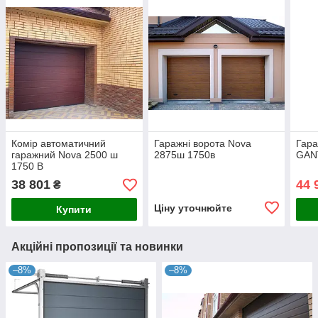
Комір автоматичний
Гаражні ворота Nova
Гара
гаражний Nova 2500 ш
2875ш 1750в
GANT
1750 В
38 801
44 
₴
Ціну уточнюйте
Купити
Акційні пропозиції та новинки
–8%
–8%