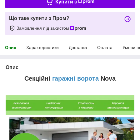
Купити з
Що таке купити з Пром?
Замовлення під захистом
Опис
Характеристики
Доставка
Оплата
Умови п
Опис
Секційні
гаражні ворота
Nova