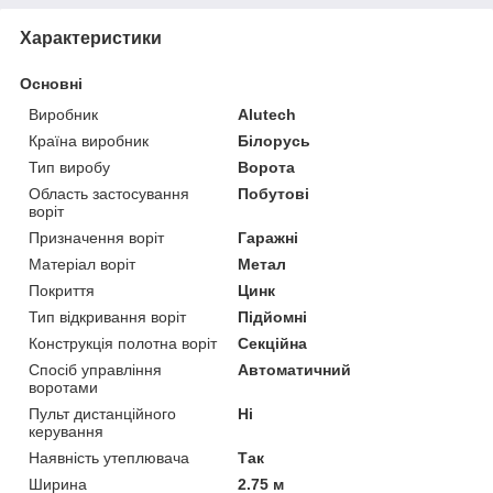
Характеристики
Основні
Виробник
Alutech
Країна виробник
Білорусь
Тип виробу
Ворота
Область застосування
Побутові
воріт
Призначення воріт
Гаражні
Матеріал воріт
Метал
Покриття
Цинк
Тип відкривання воріт
Підйомні
Конструкція полотна воріт
Секційна
Спосіб управління
Автоматичний
воротами
Пульт дистанційного
Ні
керування
Наявність утеплювача
Так
Ширина
2.75 м