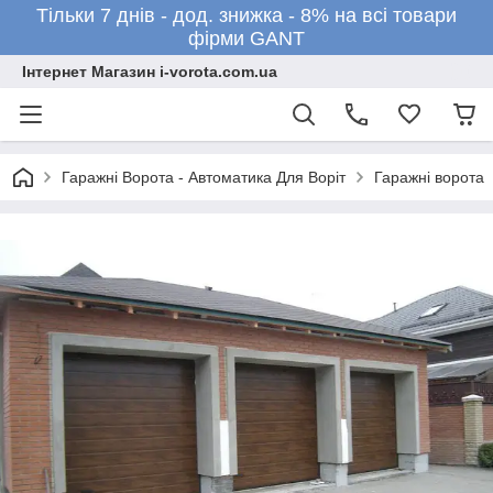
Тільки 7 днів - дод. знижка - 8% на всі товари
фірми GANT
Інтернет Магазин i-vorota.com.ua
Гаражні Ворота - Автоматика Для Воріт
Гаражні ворота