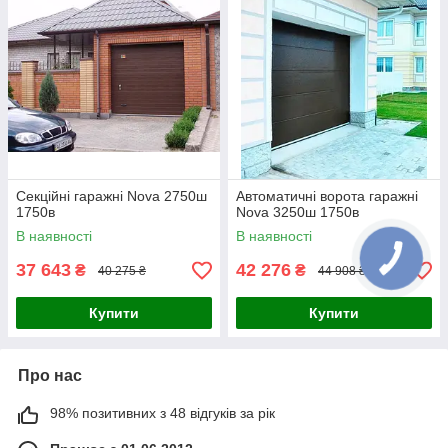
Секційні гаражні Nova 2750ш
Автоматичні ворота гаражні
1750в
Nova 3250ш 1750в
В наявності
В наявності
37 643
42 276
₴
₴
40 275 ₴
44 908 ₴
Купити
Купити
Про нас
98% позитивних з 48 відгуків за рік