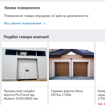
Умови повернення
Повернення товару впродовж 14 днів за домовленістю
Всі умови повернення
Подібні товари компанії
Промислові секційні
Гаражні ворота Nova
Комі
ворота ProTrend від
2875ш 1750в
гара
Alutech 3100х3850 мм
175
36 