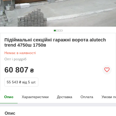
Підіймальні секційні гаражні ворота alutech
trend 4750ш 1750в
Немає в наявності
Опт і роздріб
60 807
₴
55 543 ₴
від 5 шт.
Опис
Характеристики
Доставка
Оплата
Умови п
Опис