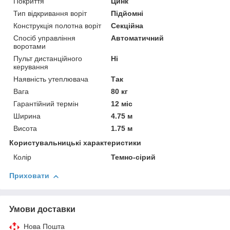
Покриття
Цинк
Тип відкривання воріт
Підйомні
Конструкція полотна воріт
Секційна
Спосіб управління
Автоматичний
воротами
Пульт дистанційного
Ні
керування
Наявність утеплювача
Так
Вага
80 кг
Гарантійний термін
12 міс
Ширина
4.75 м
Висота
1.75 м
Користувальницькі характеристики
Колір
Темно-сірий
Приховати
Умови доставки
Нова Пошта