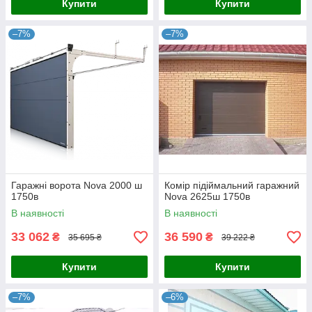
Купити
Купити
–7%
–7%
Гаражні ворота Nova 2000 ш
Комір підіймальний гаражний
1750в
Nova 2625ш 1750в
В наявності
В наявності
33 062
36 590
₴
₴
35 695 ₴
39 222 ₴
Купити
Купити
–7%
–6%