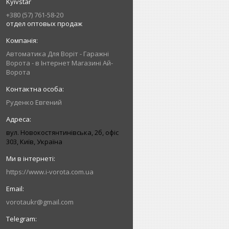
Kyivstar
+380 (57) 761-58-20
отдел оптовых продаж
Автоматика Для Воріт - Гаражні
Ворота - в Інтернет Магазині Ай-
Ворота
Руденко Евгений
вул. Новокостянтинівська, 2б, офіс
303, Київ, Україна
https://www.i-vorota.com.ua
vorotaukr@gmail.com