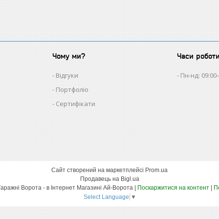
Чому ми?
Часи робот
Відгуки
Пн-нд: 09:00
Портфоліо
Сертифікати
Сайт створений на маркетплейсі
Prom.ua
Продавець на Bigl.ua
Автоматика Для Воріт - Гаражні Ворота - в Інтернет Магазині Ай-Ворота |
Поскаржитися на контент
|
П
Select Language
▼