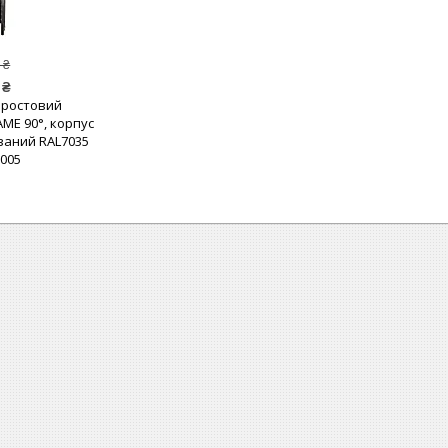
 ₴
 ₴
оростовий
ME 90°, корпус
ваний RAL7035
9005