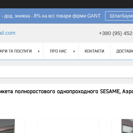
в - дод. знижка - 8% на всі товари фірми GANT
Шлагбауми
il.com
+380 (95) 452
АРИ ТА ПОСЛУГИ
ПРО НАС
КОНТАКТИ
ДОСТАВК
икета полноростового однопроходного SESAME, Аэр