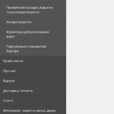
Промислові складні, відкатні
та розпашні ворота
Ангарні ворота
Фурнітура для розпашних
воріт
Паркувальні і ланцюгові
бар'єри
Прайс-листи
Про нас
Відгуки
Доставка і оплата
Статті
Wisniowski - ворота, вікна, двері,