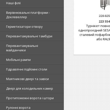
Наші філії
Вирівнювальні платформи -
228 825
Доклевеллер
223 554
Турнікет повн
Герметизатори отвору
однопрохідний SESA
сталевий пофарбо
Перевантажувальні тамбури
або RAL
Перевантажувальні
майданчики
Мобільні рампи
Гідравлічні підйомні столи
Маятникові двері та завіси
Двері для холодильних камер
Протипожежні ворота і штори
Рулонні ворота