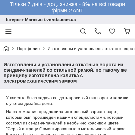
Тільки 7 днів - дод. знижка - 8% на всі товари
фірми GANT
Інтернет Магазин i-vorota.com.ua
Портфолио
Изготовлены и установлены откатные ворот
Изготовлены и установлены откатные ворота из
сэндвич-панелей со стальной рамой, по такому же
принципу изготовлена калитка с
электромеханическим замком
У клиента была задача создать красивый вид ворот и калитки
с учетом дизайна дома.
Наша компания предложила интересный вариант ворот,
который был произведен нашими специалистами, который
состоял из сэндвич-панелей в необычно красивом цвете
"Серый антрацит" вмонтированные в металлический каркас.
Калитка была выполнена с использованием тех же